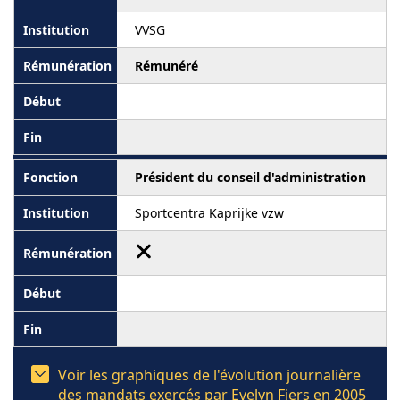
VVSG
Rémunéré
Président du conseil d'administration
Sportcentra Kaprijke vzw
Voir les graphiques de l'évolution journalière
des mandats exercés par Evelyn Fiers en 2005