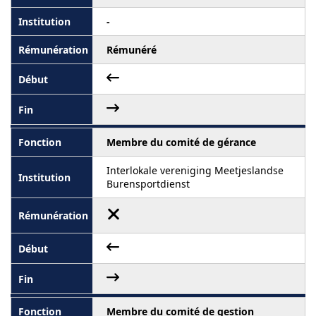
-
Rémunéré
Membre du comité de gérance
Interlokale vereniging Meetjeslandse
Burensportdienst
Membre du comité de gestion