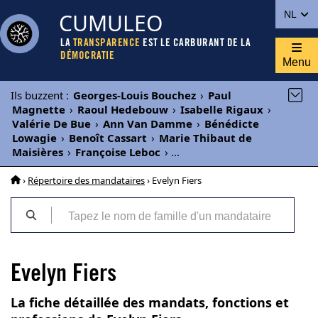
CUMULEO
NL
LA
TRANSPARENCE
EST LE CARBURANT DE LA
DÉMOCRATIE
Menu
Ils buzzent
:
Georges-Louis Bouchez
›
Paul
Magnette
›
Raoul Hedebouw
›
Isabelle Rigaux
›
Valérie De Bue
›
Ann Van Damme
›
Bénédicte
Lowagie
›
Benoît Cassart
›
Marie Thibaut de
Maisières
›
Françoise Leboc
›
...
›
Répertoire des mandataires
› Evelyn Fiers
Evelyn Fiers
La fiche détaillée des mandats, fonctions et