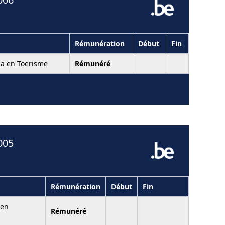
Rémunération
Début
Fin
ia en Toerisme
Rémunéré
005
Rémunération
Début
Fin
 en
Rémunéré