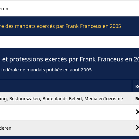
eren
ière des mandats exercés par Frank Franceus en 2005
 et professions exercés par Frank Franceus en 2
n fédérale de mandats publiée en août 2005
R
ing, Bestuurszaken, Buitenlands Beleid, Media enToerisme
R
deren