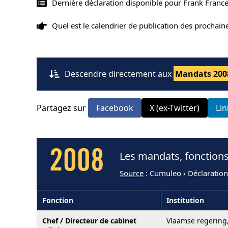
Dernière déclaration disponible pour Frank Franc
Quel est le calendrier de publication des prochai
Descendre directement aux
Mandats 200
Partagez sur
Facebook
X (ex-Twitter)
Li
2008
Les mandats, fonctions
Source
: Cumuleo › Déclaratio
Fonction
Institution
Chef / Directeur de cabinet
Vlaamse regering,