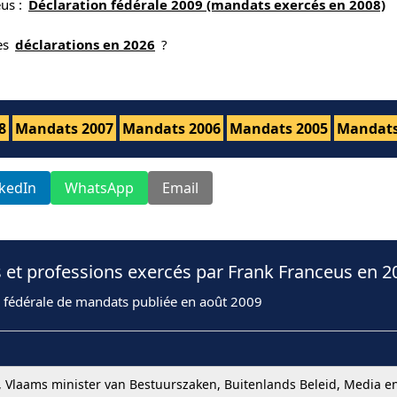
eus :
Déclaration fédérale 2009 (mandats exercés en 2008)
nes
déclarations en 2026
?
8
Mandats 2007
Mandats 2006
Mandats 2005
Mandats
nkedIn
WhatsApp
Email
 et professions exercés par Frank Franceus en 2
n fédérale de mandats publiée en août 2009
 Vlaams minister van Bestuurszaken, Buitenlands Beleid, Media e