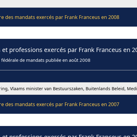
ière des mandats exercés par Frank Franceus en 2008
 et professions exercés par Frank Franceus en 2
n fédérale de mandats publiée en août 2008
ing, Vlaams minister van Bestuurszaken, Buitenlands Beleid, Med
ière des mandats exercés par Frank Franceus en 2007
 et professions exercés par Frank Franceus en 2