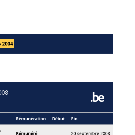
 2004
008
Rémunération
Début
Fin
n
Rémunéré
20 septembre 2008