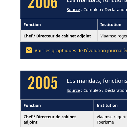
2006
Source
: Cumuleo › Déclaratio
Fonction
Institution
Chef / Directeur de cabinet adjoint
Vlaamse reger
Voir les graphiques de l'évolution journal
2005
Les mandats, fonctions
Source
: Cumuleo › Déclaratio
Fonction
Institution
Chef / Directeur de cabinet
Vlaamse regerin
adjoint
Toerisme