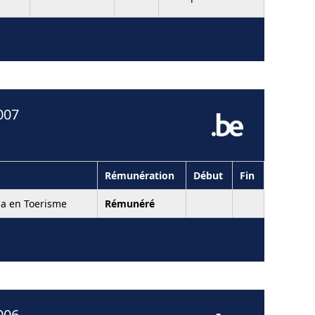
007
Rémunération
Début
Fin
ia en Toerisme
Rémunéré
006