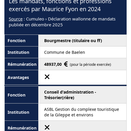
Les mandats, fonctions et professions
exercés par Maurice Fyon en 2024
Source
: Cumuleo › Déclaration wallonne de mandats
publiée en décembre 2025
Bourgmestre (titulaire ou ff)
Commune de Baelen
48937,00
(pour la période exercée)
Conseil d'administration -
Trésorier(rière)
ASBL Gestion du complexe touristique
de la Gileppe et environs