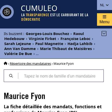
CUMULEO
NL
LA
TRANSPARENCE
EST LE CARBURANT DE LA
DÉMOCRATIE
Menu
Ils buzzent
:
Georges-Louis Bouchez
›
Raoul
Hedebouw
›
Virginie Firket
›
Françoise Leboc
›
Sarah Lejeune
›
Paul Magnette
›
Hadja Lahbib
›
Ann Van Damme
›
Marie Thibaut de Maisières
›
Valérie De Bue
›
...
›
Répertoire des mandataires
› Maurice Fyon
Maurice Fyon
La fiche détaillée des mandats, fonctions et