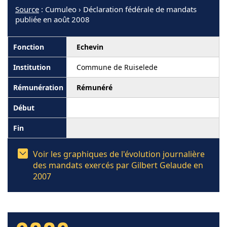
Source
: Cumuleo › Déclaration fédérale de mandats
publiée en août 2008
Echevin
Commune de Ruiselede
Rémunéré
Voir les graphiques de l'évolution journalière
des mandats exercés par Gilbert Gelaude en
2007