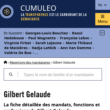
CUMULEO
NL
LA
TRANSPARENCE
EST LE CARBURANT DE LA
DÉMOCRATIE
Menu
Ils buzzent
:
Georges-Louis Bouchez
›
Raoul
Hedebouw
›
Paul Magnette
›
Françoise Leboc
›
Virginie Firket
›
Sarah Lejeune
›
Marie Thibaut
de Maisières
›
Hadja Lahbib
›
Ann Van Damme
›
Valérie De Bue
›
...
›
Répertoire des mandataires
› Gilbert Gelaude
Gilbert Gelaude
La fiche détaillée des mandats, fonctions et