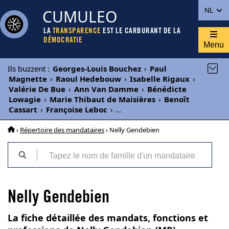
CUMULEO
NL
LA
TRANSPARENCE
EST LE CARBURANT DE LA
DÉMOCRATIE
Menu
Ils buzzent
:
Georges-Louis Bouchez
›
Paul
Magnette
›
Raoul Hedebouw
›
Isabelle Rigaux
›
Valérie De Bue
›
Ann Van Damme
›
Bénédicte
Lowagie
›
Marie Thibaut de Maisières
›
Benoît
Cassart
›
Françoise Leboc
›
...
›
Répertoire des mandataires
› Nelly Gendebien
Nelly Gendebien
La fiche détaillée des mandats, fonctions et