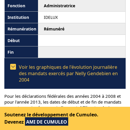
Administratrice
IDELUX
Rémunéré
Voir les graphiques de l'évolution journalière
des mandats exercés par Nelly Gendebien en
2004
Pour les déclarations fédérales des années 2004 à 2008 et
pour l'année 2013, les dates de début et de fin de mandats
ne sont renseignées que si elles sont différentes du 1er
janvier et du 31 décembre.
Soutenez le développement de Cumuleo.
Devenez
AMI DE CUMULEO