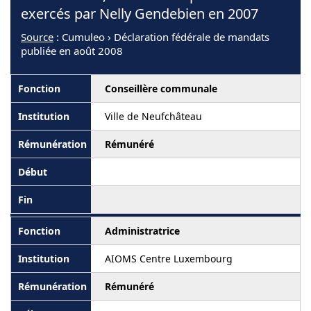
exercés par Nelly Gendebien en 2007
Source
: Cumuleo › Déclaration fédérale de mandats
publiée en août 2008
Conseillère communale
Ville de Neufchâteau
Rémunéré
Administratrice
AIOMS Centre Luxembourg
Rémunéré