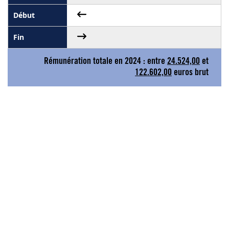
Rémunération totale en 2024 : entre
24.524,00
et
122.602,00
euros brut