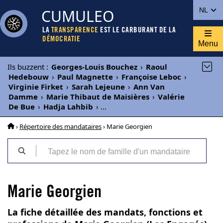
CUMULEO
NL
LA
TRANSPARENCE
EST LE CARBURANT DE LA
DÉMOCRATIE
Menu
Ils buzzent
:
Georges-Louis Bouchez
›
Raoul
Hedebouw
›
Paul Magnette
›
Françoise Leboc
›
Virginie Firket
›
Sarah Lejeune
›
Ann Van
Damme
›
Marie Thibaut de Maisières
›
Valérie
De Bue
›
Hadja Lahbib
›
...
›
Répertoire des mandataires
› Marie Georgien
Marie Georgien
La fiche détaillée des mandats, fonctions et