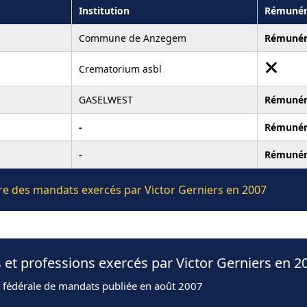
Institution
Rémunér
Commune de Anzegem
Rémuné
Crematorium asbl
GASELWEST
Rémuné
-
Rémuné
-
Rémuné
ière des mandats exercés par Victor Gerniers en 2007
 et professions exercés par Victor Gerniers en 2
n fédérale de mandats publiée en août 2007