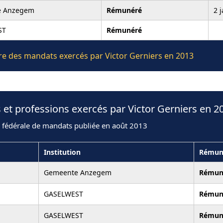
e Anzegem
Rémunéré
2 
ST
Rémunéré
ière des mandats exercés par Victor Gerniers en 2013
 et professions exercés par Victor Gerniers en 2
n fédérale de mandats publiée en août 2013
Institution
Rémun
Gemeente Anzegem
Rémun
GASELWEST
Rémun
GASELWEST
Rémun