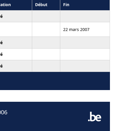
ation
Début
Fin
ré
22 mars 2007
ré
ré
ré
006