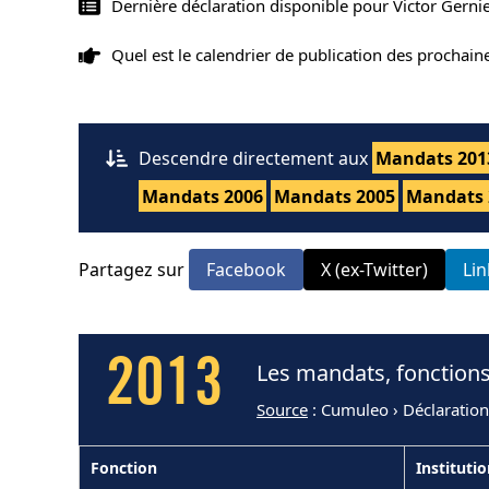
Dernière déclaration disponible pour Victor Gernie
Quel est le calendrier de publication des prochai
Descendre directement aux
Mandats 201
Mandats 2006
Mandats 2005
Mandats 
Partagez sur
Facebook
X (ex-Twitter)
Li
2013
Les mandats, fonctions
Source
: Cumuleo › Déclaratio
Fonction
Instituti