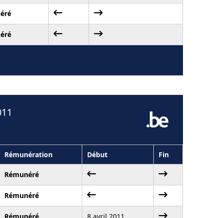
éré
éré
011
Rémunération
Début
Fin
Rémunéré
Rémunéré
Rémunéré
8 avril 2011