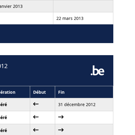
janvier 2013
22 mars 2013
012
ération
Début
Fin
éré
31 décembre 2012
éré
éré