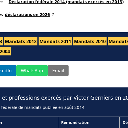
rs :
Déclaration fédérale 2014 (mandats exercés en 2013)
nes
déclarations en 2026
?
3
Mandats 2012
Mandats 2011
Mandats 2010
Mandats
2004
nkedIn
WhatsApp
Email
 et professions exercés par Victor Gerniers en 2
n fédérale de mandats publiée en août 2014
on
Rémunération
Dé