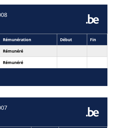
008
Rémunération
Début
Fin
Rémunéré
Rémunéré
007