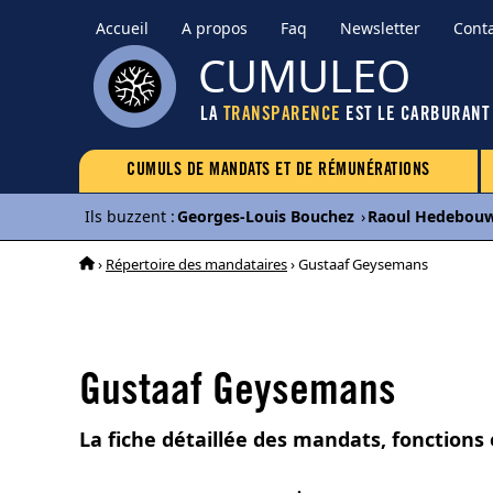
Accueil
A propos
Faq
Newsletter
Cont
CUMULEO
LA
TRANSPARENCE
EST LE CARBURANT
CUMULS DE MANDATS ET DE RÉMUNÉRATIONS
Ils buzzent
:
Georges-Louis Bouchez
›
Raoul Hedebou
›
Répertoire des mandataires
› Gustaaf Geysemans
Gustaaf Geysemans
La fiche détaillée des mandats, fonction