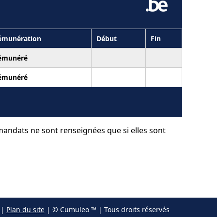
émunération
Début
Fin
émunéré
émunéré
 mandats ne sont renseignées que si elles sont
|
Plan du site
| © Cumuleo ™ | Tous droits réservés