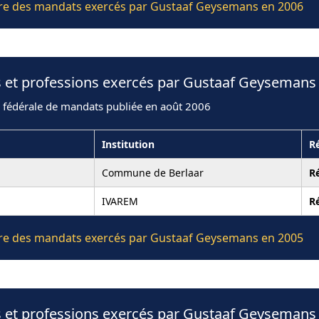
lière des mandats exercés par Gustaaf Geysemans en 2006
s et professions exercés par Gustaaf Geysemans
n fédérale de mandats publiée en août 2006
Institution
R
Commune de Berlaar
R
IVAREM
R
lière des mandats exercés par Gustaaf Geysemans en 2005
s et professions exercés par Gustaaf Geysemans