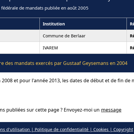
n fédérale de mandats publiée en août 2005
Institution
R
Commune de Berlaar
R
IVAREM
R
lière des mandats exercés par Gustaaf Geysemans en 2004
 2008 et pour l'année 2013, les dates de début et de fin de
ons publiées sur cette page ? Envoyez-moi un
message
ns d'utilisation | Politique de confidentialité | Cookies | Copyright