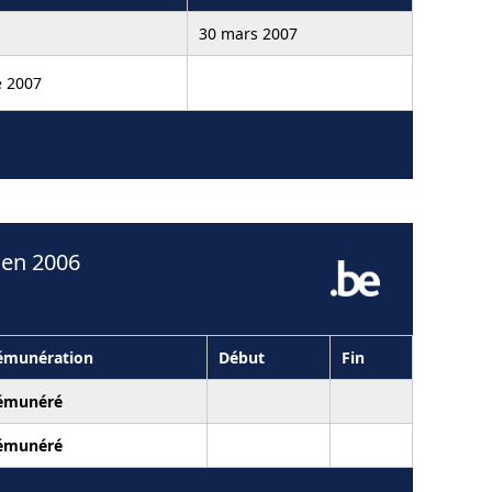
30 mars 2007
 2007
 en 2006
émunération
Début
Fin
émunéré
émunéré