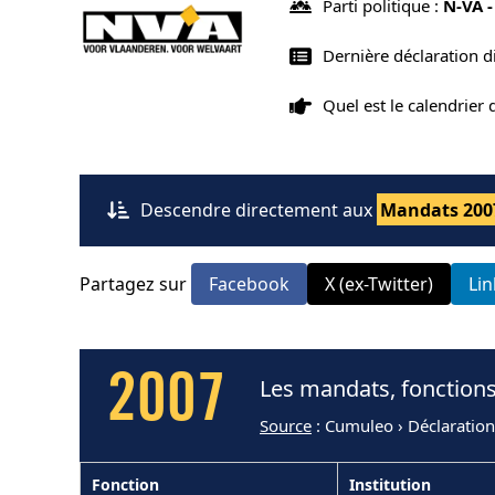
Parti politique :
N-VA 
Dernière déclaration 
Quel est le calendrier
Descendre directement aux
Mandats 200
Partagez sur
Facebook
X (ex-Twitter)
Li
2007
Les mandats, fonction
Source
: Cumuleo › Déclaratio
Fonction
Institution