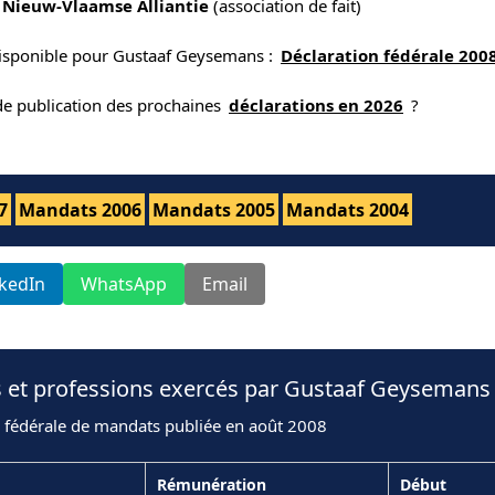
- Nieuw-Vlaamse Alliantie
(association de fait)
disponible pour Gustaaf Geysemans :
Déclaration fédérale 200
 de publication des prochaines
déclarations en 2026
?
7
Mandats 2006
Mandats 2005
Mandats 2004
nkedIn
WhatsApp
Email
s et professions exercés par Gustaaf Geysemans
n fédérale de mandats publiée en août 2008
Rémunération
Début