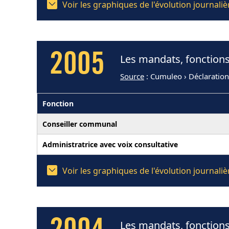
Voir les graphiques de l'évolution journa
2005
Les mandats, fonction
Source
: Cumuleo › Déclaratio
Fonction
Conseiller communal
Administratrice avec voix consultative
Voir les graphiques de l'évolution journa
Les mandats, fonction