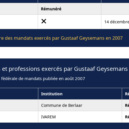
Rémunéré
14 décembre
lière des mandats exercés par Gustaaf Geysemans en 2007
s et professions exercés par Gustaaf Geysemans
n fédérale de mandats publiée en août 2007
Institution
R
Commune de Berlaar
R
IVAREM
R