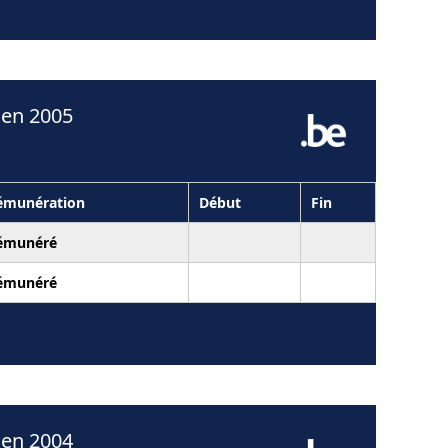
 en 2005
émunération
Début
Fin
émunéré
émunéré
 en 2004