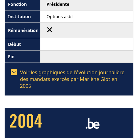
Présidente
Options asbl
Voir les graphiques de l'évolution journalière
des mandats exercés par Marlène Giot en
2005
2004