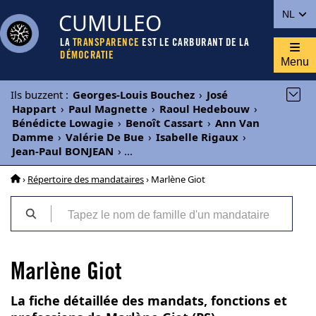
CUMULEO
NL
LA
TRANSPARENCE
EST LE CARBURANT DE LA
DÉMOCRATIE
Menu
Ils buzzent
:
Georges-Louis Bouchez
›
José
Happart
›
Paul Magnette
›
Raoul Hedebouw
›
Bénédicte Lowagie
›
Benoît Cassart
›
Ann Van
Damme
›
Valérie De Bue
›
Isabelle Rigaux
›
Jean-Paul BONJEAN
›
...
›
Répertoire des mandataires
› Marlène Giot
Marlène Giot
La fiche détaillée des mandats, fonctions et