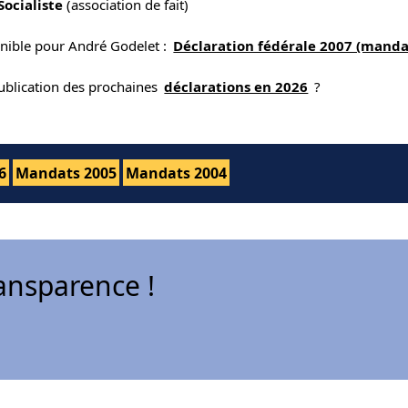
 Socialiste
(association de fait)
onible pour André Godelet :
Déclaration fédérale 2007 (manda
publication des prochaines
déclarations en 2026
?
6
Mandats 2005
Mandats 2004
ansparence !