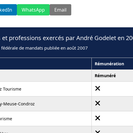
nkedIn
WhatsApp
Email
 et professions exercés par André Godelet en 2
n fédérale de mandats publiée en août 2007
Rémunération
Rémunéré
z Tourisme
uy-Meuse-Condroz
urisme