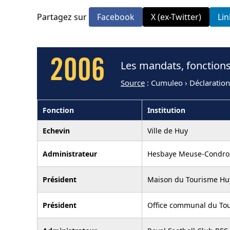
Partagez sur
Facebook
X (ex-Twitter)
Li
2006
Les mandats, fonctions
Source
: Cumuleo › Déclaratio
Fonction
Institution
Echevin
Ville de Huy
Administrateur
Hesbaye Meuse-Condro
Président
Maison du Tourisme H
Président
Office communal du To