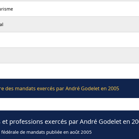
urisme
al
ière des mandats exercés par André Godelet en 2005
 et professions exercés par André Godelet en 2
n fédérale de mandats publiée en août 2005