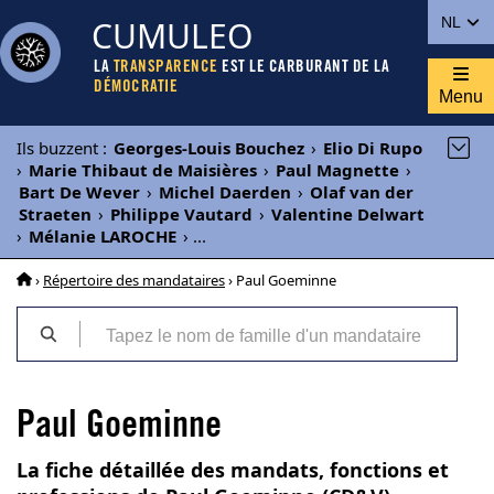
CUMULEO
NL
LA
TRANSPARENCE
EST LE CARBURANT DE LA
DÉMOCRATIE
Menu
Ils buzzent
:
Georges-Louis Bouchez
›
Elio Di Rupo
›
Marie Thibaut de Maisières
›
Paul Magnette
›
Bart De Wever
›
Michel Daerden
›
Olaf van der
Straeten
›
Philippe Vautard
›
Valentine Delwart
›
Mélanie LAROCHE
›
...
›
Répertoire des mandataires
› Paul Goeminne
Paul Goeminne
La fiche détaillée des mandats, fonctions et