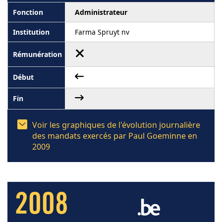
Administrateur
Farma Spruyt nv
Voir les graphiques de l'évolution journalière
des mandats exercés par Paul Goeminne en
2009
2008