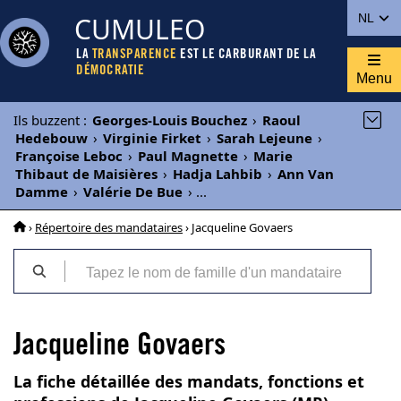
CUMULEO
NL
LA
TRANSPARENCE
EST LE CARBURANT DE LA
DÉMOCRATIE
Menu
Ils buzzent
:
Georges-Louis Bouchez
›
Raoul
Hedebouw
›
Virginie Firket
›
Sarah Lejeune
›
Françoise Leboc
›
Paul Magnette
›
Marie
Thibaut de Maisières
›
Hadja Lahbib
›
Ann Van
Damme
›
Valérie De Bue
›
...
›
Répertoire des mandataires
› Jacqueline Govaers
Jacqueline Govaers
La fiche détaillée des mandats, fonctions et