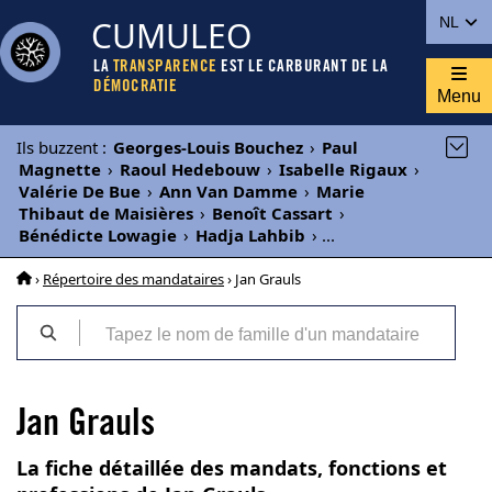
CUMULEO
NL
LA
TRANSPARENCE
EST LE CARBURANT DE LA
DÉMOCRATIE
Menu
Ils buzzent
:
Georges-Louis Bouchez
›
Paul
Magnette
›
Raoul Hedebouw
›
Isabelle Rigaux
›
Valérie De Bue
›
Ann Van Damme
›
Marie
Thibaut de Maisières
›
Benoît Cassart
›
Bénédicte Lowagie
›
Hadja Lahbib
›
...
›
Répertoire des mandataires
› Jan Grauls
Jan Grauls
La fiche détaillée des mandats, fonctions et