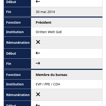
30 mai 2014
Président
Dritten Welt GoE
Membre du bureau
EVP / PPE / CDH