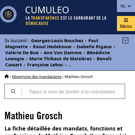
CUMULEO
NL
LA
TRANSPARENCE
EST LE CARBURANT DE LA
DÉMOCRATIE
Menu
Ils buzzent
:
Georges-Louis Bouchez
›
Paul
Magnette
›
Raoul Hedebouw
›
Isabelle Rigaux
›
Valérie De Bue
›
Ann Van Damme
›
Bénédicte
Lowagie
›
Marie Thibaut de Maisières
›
Benoît
Cassart
›
Françoise Leboc
›
...
›
Répertoire des mandataires
› Mathieu Grosch
Mathieu Grosch
La fiche détaillée des mandats, fonctions et