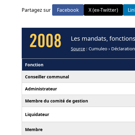
Partagez sur
Facebook
X (ex-Twitter)
Li
2008
Les mandats, fonction
Source
: Cumuleo › Déclaratio
Fonction
Conseiller communal
Administrateur
Membre du comité de gestion
Liquidateur
Membre