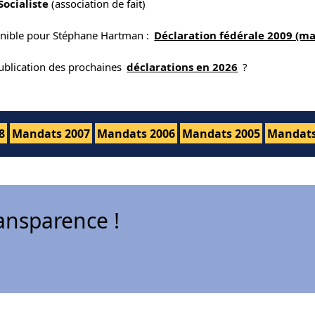
 Socialiste
(association de fait)
onible pour Stéphane Hartman :
Déclaration fédérale 2009 (m
publication des prochaines
déclarations en 2026
?
8
Mandats 2007
Mandats 2006
Mandats 2005
Mandats
ansparence !