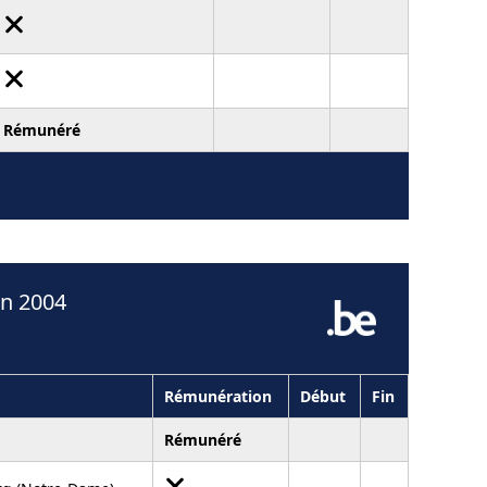
Rémunéré
en 2004
Rémunération
Début
Fin
Rémunéré