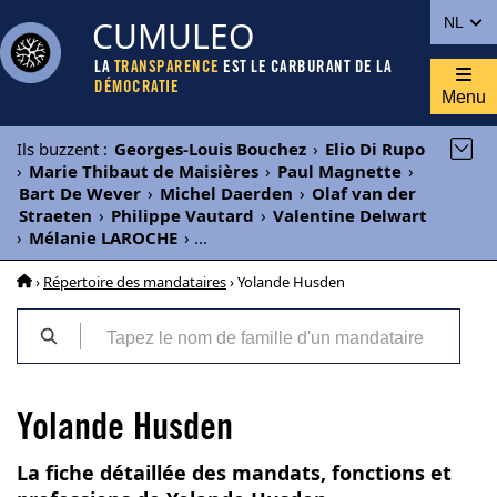
CUMULEO
NL
LA
TRANSPARENCE
EST LE CARBURANT DE LA
DÉMOCRATIE
Menu
Ils buzzent
:
Georges-Louis Bouchez
›
Elio Di Rupo
›
Marie Thibaut de Maisières
›
Paul Magnette
›
Bart De Wever
›
Michel Daerden
›
Olaf van der
Straeten
›
Philippe Vautard
›
Valentine Delwart
›
Mélanie LAROCHE
›
...
›
Répertoire des mandataires
› Yolande Husden
Yolande Husden
La fiche détaillée des mandats, fonctions et