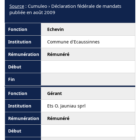
Source
: Cumuleo › Déclaration fédérale de mandats
publiée en août 2009
Echevin
Commune d'Ecaussinnes
Rémunéré
Gérant
Ets O. Jauniau sprl
Rémunéré