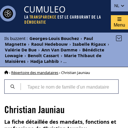
CUMULEO
NL
LA
TRANSPARENCE
EST LE CARBURANT DE LA
DÉMOCRATIE
Menu
Ils buzzent
:
Georges-Louis Bouchez
›
Paul
Magnette
›
Raoul Hedebouw
›
Isabelle Rigaux
›
Valérie De Bue
›
Ann Van Damme
›
Bénédicte
Lowagie
›
Benoît Cassart
›
Marie Thibaut de
Maisières
›
Hadja Lahbib
›
...
›
Répertoire des mandataires
› Christian Jauniau
Christian Jauniau
La fiche détaillée des mandats, fonctions et