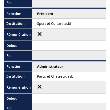
Président
Sport et Culture asbl
Administrateur
Parcs et Châteaux asbl