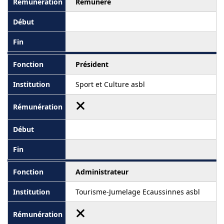
Rémunéré
Président
Sport et Culture asbl
Administrateur
Tourisme-Jumelage Ecaussinnes asbl