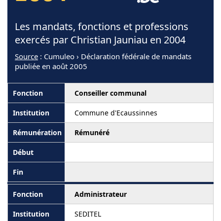
Les mandats, fonctions et professions
exercés par Christian Jauniau en 2004
Source
: Cumuleo › Déclaration fédérale de mandats
publiée en août 2005
Conseiller communal
Commune d'Ecaussinnes
Rémunéré
Administrateur
SEDITEL