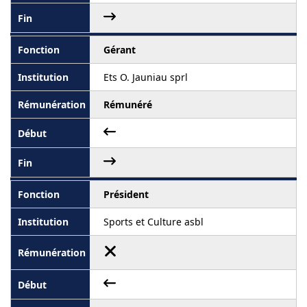
Gérant
Ets O. Jauniau sprl
Rémunéré
Président
Sports et Culture asbl