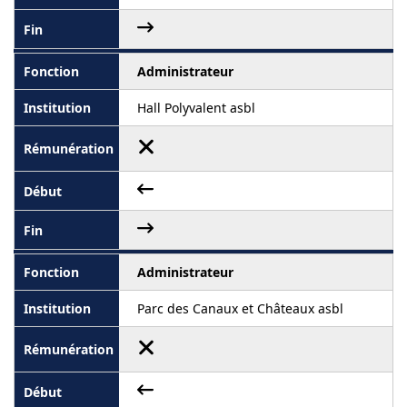
Administrateur
Hall Polyvalent asbl
Administrateur
Parc des Canaux et Châteaux asbl