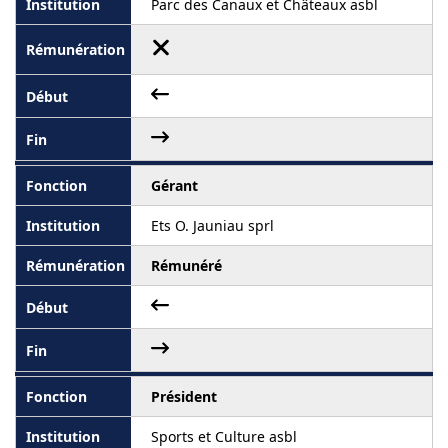
Parc des Canaux et Châteaux asbl
Gérant
Ets O. Jauniau sprl
Rémunéré
Président
Sports et Culture asbl