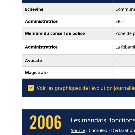
Echevine
Commune
Administratrice
SPI+
Membre du conseil de police
Zone de 
Administratrice
La Ribamb
Avocate
-
Magistrate
-
Voir les graphiques de l'évolution journa
2006
Les mandats, fonction
Source
: Cumuleo › Déclaratio