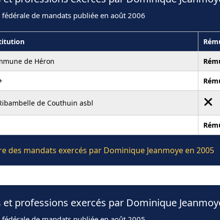
n fédérale de mandats publiée en août 2006
titution
Rému
mmune de Héron
Rém
+
Rém
Ribambelle de Couthuin asbl
Rém
lière des mandats exercés par Dominique Jeanmoye en 2005
s et professions exercés par Dominique Jeanmoy
n fédérale de mandats publiée en août 2005