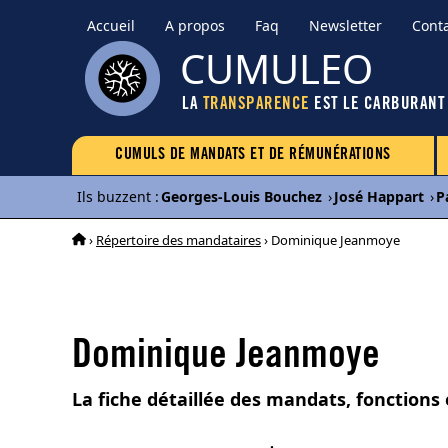
Accueil
A propos
Faq
Newsletter
Cont
CUMULEO
LA
TRANSPARENCE
EST LE CARBURANT
CUMULS DE MANDATS ET DE RÉMUNÉRATIONS
Ils buzzent
:
Georges-Louis Bouchez
›
José Happart
›
P
›
Répertoire des mandataires
› Dominique Jeanmoye
Dominique Jeanmoye
La fiche détaillée des mandats, fonction