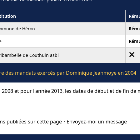
titution
Rému
mmune de Héron
Rému
+
Rému
ribambelle de Couthuin asbl
lière des mandats exercés par Dominique Jeanmoye en 2004
 2008 et pour l'année 2013, les dates de début et de fin de
ons publiées sur cette page ? Envoyez-moi un
message