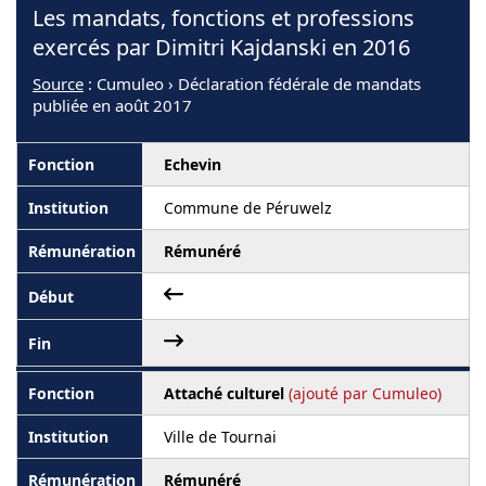
Les mandats, fonctions et professions
exercés par Dimitri Kajdanski en 2016
Source
: Cumuleo › Déclaration fédérale de mandats
publiée en août 2017
Echevin
Commune de Péruwelz
Rémunéré
Attaché culturel
(ajouté par Cumuleo)
Ville de Tournai
Rémunéré