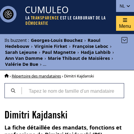
CUMULEO
NL
LA
TRANSPARENCE
EST LE CARBURANT DE LA
DÉMOCRATIE
Menu
Ils buzzent
:
Georges-Louis Bouchez
›
Raoul
Hedebouw
›
Virginie Firket
›
Françoise Leboc
›
Sarah Lejeune
›
Paul Magnette
›
Hadja Lahbib
›
Ann Van Damme
›
Marie Thibaut de Maisières
›
Valérie De Bue
›
...
›
Répertoire des mandataires
› Dimitri Kajdanski
Dimitri Kajdanski
La fiche détaillée des mandats, fonctions et