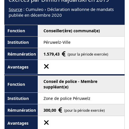
Source
: Cumuleo › Déclaration wallonne de mandats
publiée en décembre 2020
Conseiller(ère) communal(e)
Péruwelz-Ville
1.579,43
(pour la période exercée)
Conseil de police - Membre
suppléant(e)
Zone de police Péruwelz
300,00
(pour la période exercée)