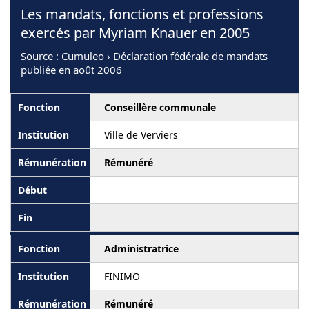
Les mandats, fonctions et professions
exercés par Myriam Knauer en 2005
Source
: Cumuleo › Déclaration fédérale de mandats
publiée en août 2006
Conseillère communale
Ville de Verviers
Rémunéré
Administratrice
FINIMO
Rémunéré