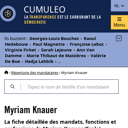
CUMULEO
NL
LA
TRANSPARENCE
EST LE CARBURANT DE LA
DÉMOCRATIE
Menu
Ils buzzent
:
Georges-Louis Bouchez
›
Raoul
Hedebouw
›
Paul Magnette
›
Françoise Leboc
›
Virginie Firket
›
Sarah Lejeune
›
Ann Van
Damme
›
Marie Thibaut de Maisières
›
Valérie
De Bue
›
Hadja Lahbib
›
...
›
Répertoire des mandataires
› Myriam Knauer
Myriam Knauer
La fiche détaillée des mandats, fonctions et