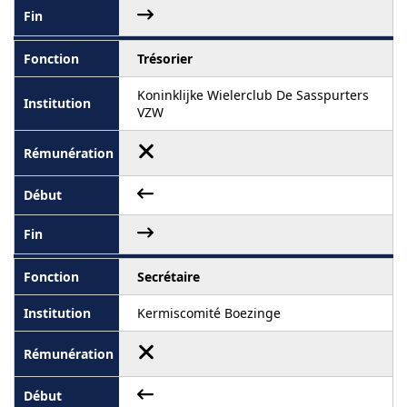
Trésorier
Koninklijke Wielerclub De Sasspurters
VZW
Secrétaire
Kermiscomité Boezinge