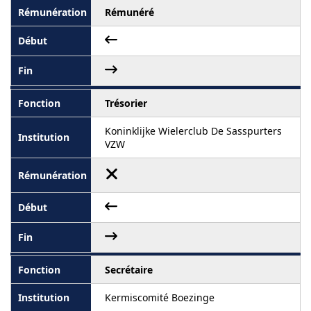
Rémunéré
Trésorier
Koninklijke Wielerclub De Sasspurters
VZW
Secrétaire
Kermiscomité Boezinge