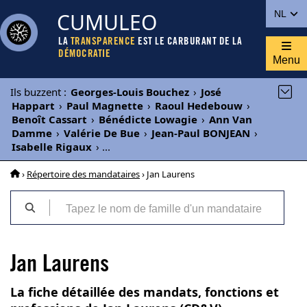
CUMULEO
NL
LA
TRANSPARENCE
EST LE CARBURANT DE LA
DÉMOCRATIE
Menu
Ils buzzent
:
Georges-Louis Bouchez
›
José
Happart
›
Paul Magnette
›
Raoul Hedebouw
›
Benoît Cassart
›
Bénédicte Lowagie
›
Ann Van
Damme
›
Valérie De Bue
›
Jean-Paul BONJEAN
›
Isabelle Rigaux
›
...
›
Répertoire des mandataires
› Jan Laurens
Jan Laurens
La fiche détaillée des mandats, fonctions et