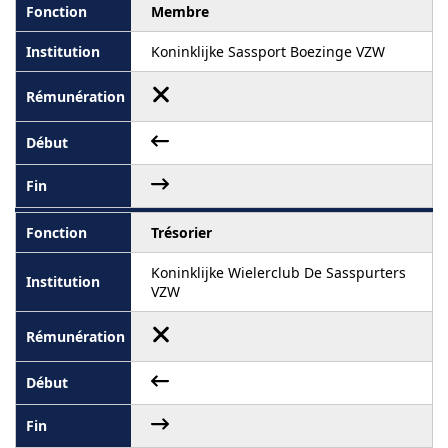
Membre
Koninklijke Sassport Boezinge VZW
Trésorier
Koninklijke Wielerclub De Sasspurters
VZW