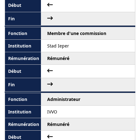
Membre d'une commission
Stad Ieper
Rémunéré
Administrateur
IVVO
Rémunéré