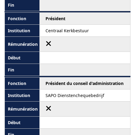
Président
Centraal Kerkbestuur
Président du conseil d'administration
SAPO Dienstenchequebedrijf