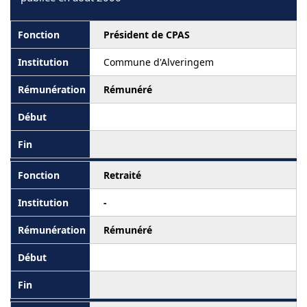
Président de CPAS
Commune d'Alveringem
Rémunéré
Retraité
-
Rémunéré