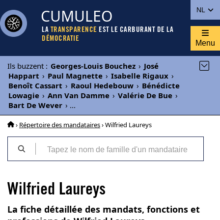
CUMULEO
NL
LA
TRANSPARENCE
EST LE CARBURANT DE LA
DÉMOCRATIE
Menu
Ils buzzent
:
Georges-Louis Bouchez
›
José
Happart
›
Paul Magnette
›
Isabelle Rigaux
›
Benoît Cassart
›
Raoul Hedebouw
›
Bénédicte
Lowagie
›
Ann Van Damme
›
Valérie De Bue
›
Bart De Wever
›
...
›
Répertoire des mandataires
› Wilfried Laureys
Wilfried Laureys
La fiche détaillée des mandats, fonctions et