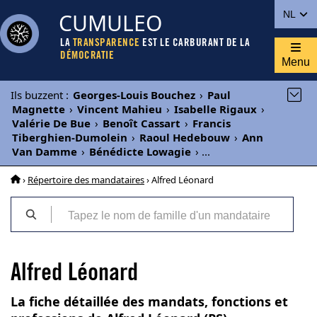
CUMULEO
NL
LA
TRANSPARENCE
EST LE CARBURANT DE LA
DÉMOCRATIE
Menu
Ils buzzent
:
Georges-Louis Bouchez
›
Paul
Magnette
›
Vincent Mahieu
›
Isabelle Rigaux
›
Valérie De Bue
›
Benoît Cassart
›
Francis
Tiberghien-Dumolein
›
Raoul Hedebouw
›
Ann
Van Damme
›
Bénédicte Lowagie
›
...
›
Répertoire des mandataires
› Alfred Léonard
Alfred Léonard
La fiche détaillée des mandats, fonctions et