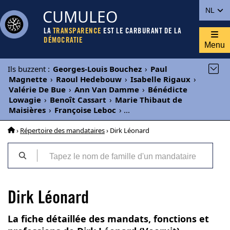
CUMULEO
NL
LA
TRANSPARENCE
EST LE CARBURANT DE LA
DÉMOCRATIE
Menu
Ils buzzent
:
Georges-Louis Bouchez
›
Paul
Magnette
›
Raoul Hedebouw
›
Isabelle Rigaux
›
Valérie De Bue
›
Ann Van Damme
›
Bénédicte
Lowagie
›
Benoît Cassart
›
Marie Thibaut de
Maisières
›
Françoise Leboc
›
...
›
Répertoire des mandataires
› Dirk Léonard
Dirk Léonard
La fiche détaillée des mandats, fonctions et