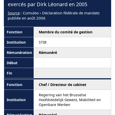
exercés par Dirk Léonard en 2005
Source
: Cumuleo › Déclaration fédérale de mandats
publiée en août 2006
Membre du comité de gestion
STIB
Rémunéré
Chef / Directeur de cabinet
Regering van het Brusselse
Hoofdstedelijk Gewest, Mobiliteit en
Openbare Werken
Rémunéré