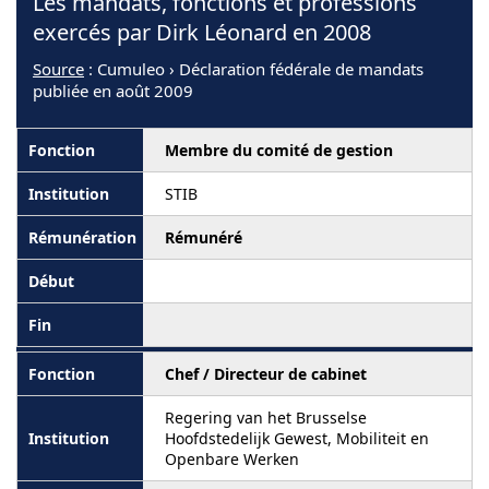
Les mandats, fonctions et professions
exercés par Dirk Léonard en 2008
Source
: Cumuleo › Déclaration fédérale de mandats
publiée en août 2009
Membre du comité de gestion
STIB
Rémunéré
Chef / Directeur de cabinet
Regering van het Brusselse
Hoofdstedelijk Gewest, Mobiliteit en
Openbare Werken