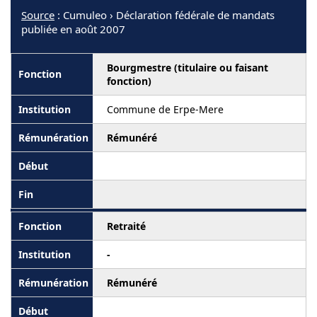
Source
: Cumuleo › Déclaration fédérale de mandats
publiée en août 2007
Bourgmestre (titulaire ou faisant
fonction)
Commune de Erpe-Mere
Rémunéré
Retraité
-
Rémunéré