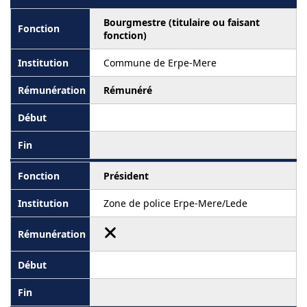
Bourgmestre (titulaire ou faisant
fonction)
Commune de Erpe-Mere
Rémunéré
Président
Zone de police Erpe-Mere/Lede