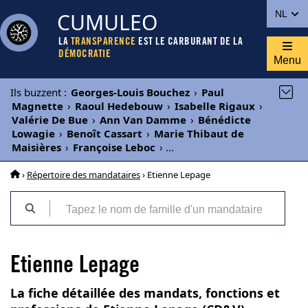
CUMULEO
NL
LA
TRANSPARENCE
EST LE CARBURANT DE LA
DÉMOCRATIE
Menu
Ils buzzent
:
Georges-Louis Bouchez
›
Paul
Magnette
›
Raoul Hedebouw
›
Isabelle Rigaux
›
Valérie De Bue
›
Ann Van Damme
›
Bénédicte
Lowagie
›
Benoît Cassart
›
Marie Thibaut de
Maisières
›
Françoise Leboc
›
...
›
Répertoire des mandataires
› Etienne Lepage
Etienne Lepage
La fiche détaillée des mandats, fonctions et