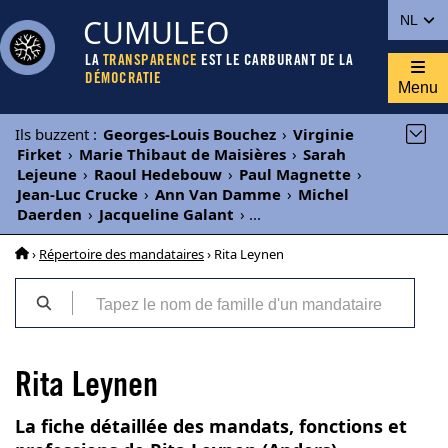
CUMULEO
NL
LA
TRANSPARENCE
EST LE CARBURANT DE LA
DÉMOCRATIE
Menu
Ils buzzent
:
Georges-Louis Bouchez
›
Virginie
Firket
›
Marie Thibaut de Maisières
›
Sarah
Lejeune
›
Raoul Hedebouw
›
Paul Magnette
›
Jean-Luc Crucke
›
Ann Van Damme
›
Michel
Daerden
›
Jacqueline Galant
›
...
›
Répertoire des mandataires
› Rita Leynen
Rita Leynen
La fiche détaillée des mandats, fonctions et