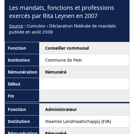
Les mandats, fonctions et professions
exercés par Rita Leynen en 2007
Source
: Cumuleo › Déclaration fédérale de mandats
publiée en août 2008
Conseiller communal
Commune de Peer
Rémunéré
Administrateur
Vlaamse Landmaatschappij (EVA)
Rémunéré