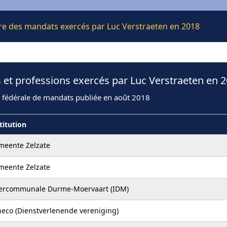
ière des mandats exercés par Luc Verstraeten en 2018
 et professions exercés par Luc Verstraeten en 
n fédérale de mandats publiée en août 2018
titution
meente Zelzate
meente Zelzate
tercommunale Durme-Moervaart (IDM)
eco (Dienstverlenende vereniging)