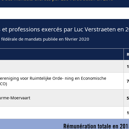
 et professions exercés par Luc Verstraeten en 
 fédérale de mandats publiée en février 2020
1
ereniging voor Ruimtelijke Orde- ning en Economische
7
ECO)
urme-Moervaart
5
1
Rémunération totale en 201