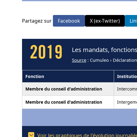
Partagez sur
Facebook
X (ex-Twitter)
Li
2019
Les mandats, fonctions
Source
: Cumuleo › Déclaration
Fonction
Instituti
Membre du conseil d'administration
Intercom
Membre du conseil d'administration
Intergeme
Voir les graphiques de l'évolution journal