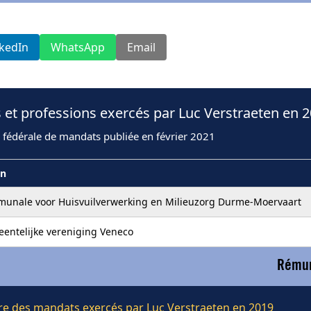
nkedIn
WhatsApp
Email
 et professions exercés par Luc Verstraeten en 
 fédérale de mandats publiée en février 2021
on
munale voor Huisvuilverwerking en Milieuzorg Durme-Moervaart
entelijke vereniging Veneco
Rémun
ière des mandats exercés par Luc Verstraeten en 2019