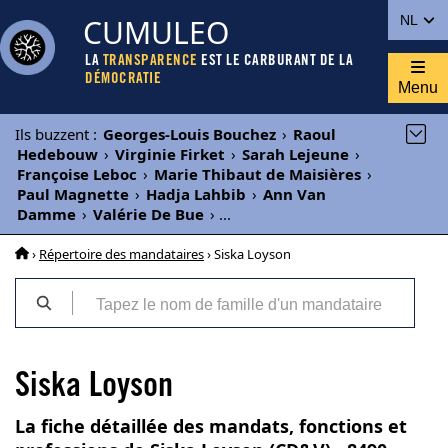
CUMULEO
NL
LA
TRANSPARENCE
EST LE CARBURANT DE LA
DÉMOCRATIE
Menu
Ils buzzent
:
Georges-Louis Bouchez
›
Raoul
Hedebouw
›
Virginie Firket
›
Sarah Lejeune
›
Françoise Leboc
›
Marie Thibaut de Maisières
›
Paul Magnette
›
Hadja Lahbib
›
Ann Van
Damme
›
Valérie De Bue
›
...
›
Répertoire des mandataires
› Siska Loyson
Siska Loyson
La fiche détaillée des mandats, fonctions et