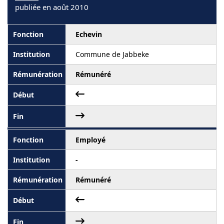
publiée en août 2010
Echevin
Commune de Jabbeke
Rémunéré
Employé
-
Rémunéré