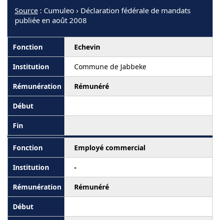
Source
: Cumuleo › Déclaration fédérale de mandats
publiée en août 2008
Echevin
Commune de Jabbeke
Rémunéré
Employé commercial
-
Rémunéré