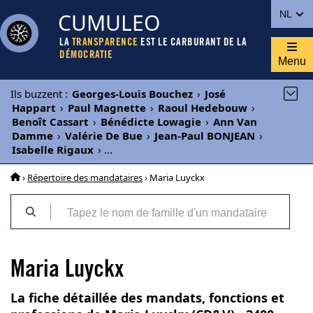
CUMULEO
NL
LA
TRANSPARENCE
EST LE CARBURANT DE LA
DÉMOCRATIE
Menu
Ils buzzent
:
Georges-Louis Bouchez
›
José
Happart
›
Paul Magnette
›
Raoul Hedebouw
›
Benoît Cassart
›
Bénédicte Lowagie
›
Ann Van
Damme
›
Valérie De Bue
›
Jean-Paul BONJEAN
›
Isabelle Rigaux
›
...
›
Répertoire des mandataires
› Maria Luyckx
Maria Luyckx
La fiche détaillée des mandats, fonctions et