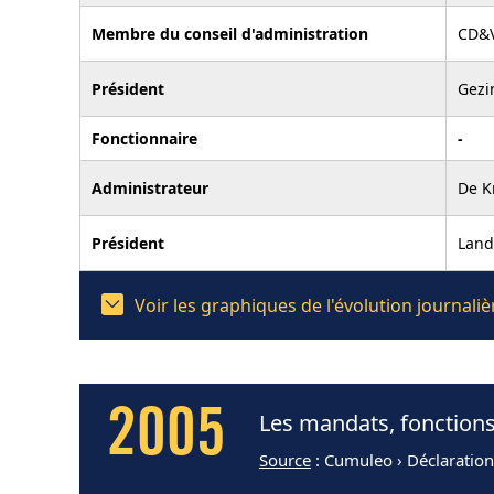
Membre du conseil d'administration
CD&V
Président
Gezi
Fonctionnaire
-
Administrateur
De K
Président
Land
Voir les graphiques de l'évolution journal
2005
Les mandats, fonctions
Source
: Cumuleo › Déclaratio