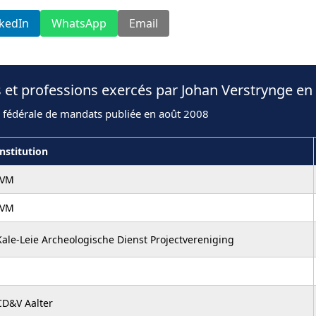
nkedIn
WhatsApp
Email
 et professions exercés par Johan Verstrynge en
n fédérale de mandats publiée en août 2008
Institution
IVM
IVM
Kale-Leie Archeologische Dienst Projectvereniging
CD&V Aalter