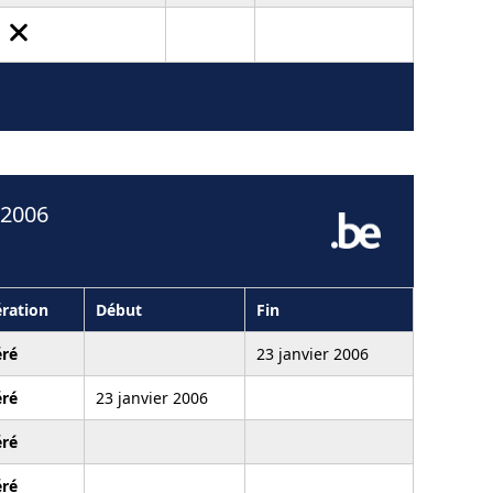
 2006
ration
Début
Fin
ré
23 janvier 2006
ré
23 janvier 2006
ré
ré