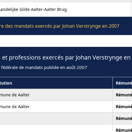
Landelijke Gilde Aalter-Aalter Brug
ière des mandats exercés par Johan Verstrynge en 2007
 et professions exercés par Johan Verstrynge en
n fédérale de mandats publiée en août 2007
itution
Rémuné
une de Aalter
Rémuné
une de Aalter
Rémuné
Rémuné
Rémuné