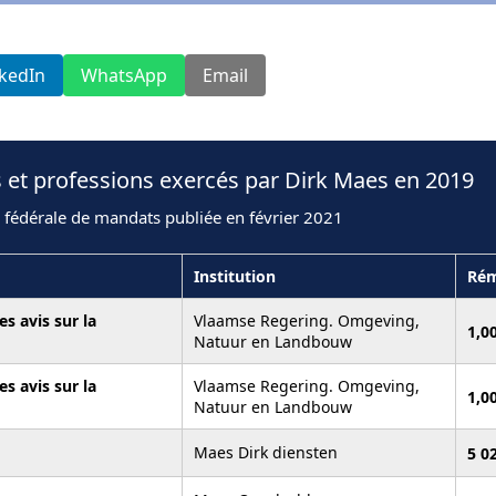
nkedIn
WhatsApp
Email
 et professions exercés par Dirk Maes en 2019
 fédérale de mandats publiée en février 2021
Institution
Rém
s avis sur la
Vlaamse Regering. Omgeving,
1,0
Natuur en Landbouw
s avis sur la
Vlaamse Regering. Omgeving,
1,0
Natuur en Landbouw
Maes Dirk diensten
5 0