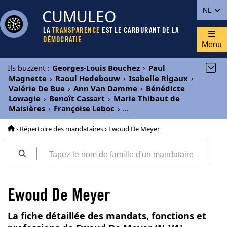
CUMULEO
NL
LA
TRANSPARENCE
EST LE CARBURANT DE LA
DÉMOCRATIE
Menu
Ils buzzent
:
Georges-Louis Bouchez
›
Paul
Magnette
›
Raoul Hedebouw
›
Isabelle Rigaux
›
Valérie De Bue
›
Ann Van Damme
›
Bénédicte
Lowagie
›
Benoît Cassart
›
Marie Thibaut de
Maisières
›
Françoise Leboc
›
...
›
Répertoire des mandataires
› Ewoud De Meyer
Ewoud De Meyer
La fiche détaillée des mandats, fonctions et