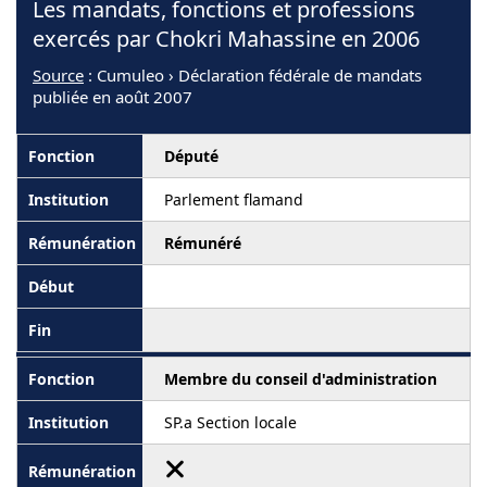
Les mandats, fonctions et professions
exercés par Chokri Mahassine en 2006
Source
: Cumuleo › Déclaration fédérale de mandats
publiée en août 2007
Député
Parlement flamand
Rémunéré
Membre du conseil d'administration
SP.a Section locale