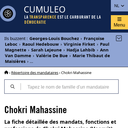
CUMULEO
NL
LA
TRANSPARENCE
EST LE CARBURANT DE LA
DÉMOCRATIE
Menu
Ils buzzent
:
Georges-Louis Bouchez
›
Françoise
Leboc
›
Raoul Hedebouw
›
Virginie Firket
›
Paul
Magnette
›
Sarah Lejeune
›
Hadja Lahbib
›
Ann
Van Damme
›
Valérie De Bue
›
Marie Thibaut de
Maisières
›
...
›
Répertoire des mandataires
› Chokri Mahassine
Chokri Mahassine
La fiche détaillée des mandats, fonctions et