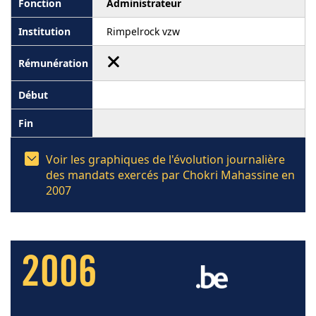
Administrateur
Rimpelrock vzw
Voir les graphiques de l'évolution journalière
des mandats exercés par Chokri Mahassine en
2007
2006