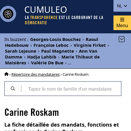
CUMULEO
NL
LA
TRANSPARENCE
EST LE CARBURANT DE LA
DÉMOCRATIE
Menu
Ils buzzent
:
Georges-Louis Bouchez
›
Raoul
Hedebouw
›
Françoise Leboc
›
Virginie Firket
›
Sarah Lejeune
›
Paul Magnette
›
Ann Van
Damme
›
Hadja Lahbib
›
Marie Thibaut de
Maisières
›
Valérie De Bue
›
...
›
Répertoire des mandataires
› Carine Roskam
Carine Roskam
La fiche détaillée des mandats, fonctions et