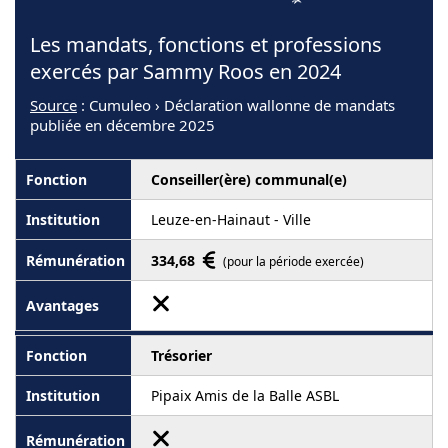
Les mandats, fonctions et professions
exercés par Sammy Roos en 2024
Source
: Cumuleo › Déclaration wallonne de mandats
publiée en décembre 2025
Conseiller(ère) communal(e)
Leuze-en-Hainaut - Ville
334,68
(pour la période exercée)
Trésorier
Pipaix Amis de la Balle ASBL