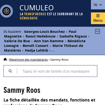
CUMULEO
NL
LA
TRANSPARENCE
EST LE CARBURANT DE LA
DÉMOCRATIE
Menu
Ils buzzent
:
Georges-Louis Bouchez
›
Paul
Magnette
›
Raoul Hedebouw
›
Isabelle Rigaux
›
Valérie De Bue
›
Ann Van Damme
›
Bénédicte
Lowagie
›
Benoît Cassart
›
Marie Thibaut de
Maisières
›
Hadja Lahbib
›
...
›
Répertoire des mandataires
› Sammy Roos
Sammy Roos
La fiche détaillée des mandats, fonctions et