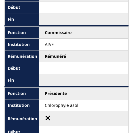
Commissaire
AIVE
Rémunéré
Présidente
Chlorophyle asbl