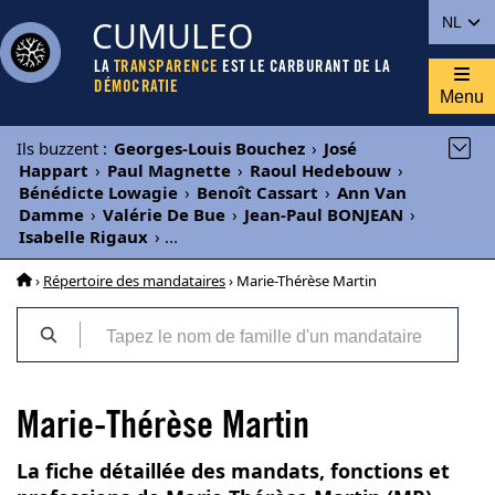
CUMULEO
NL
LA
TRANSPARENCE
EST LE CARBURANT DE LA
DÉMOCRATIE
Menu
Ils buzzent
:
Georges-Louis Bouchez
›
José
Happart
›
Paul Magnette
›
Raoul Hedebouw
›
Bénédicte Lowagie
›
Benoît Cassart
›
Ann Van
Damme
›
Valérie De Bue
›
Jean-Paul BONJEAN
›
Isabelle Rigaux
›
...
›
Répertoire des mandataires
› Marie-Thérèse Martin
Marie-Thérèse Martin
La fiche détaillée des mandats, fonctions et