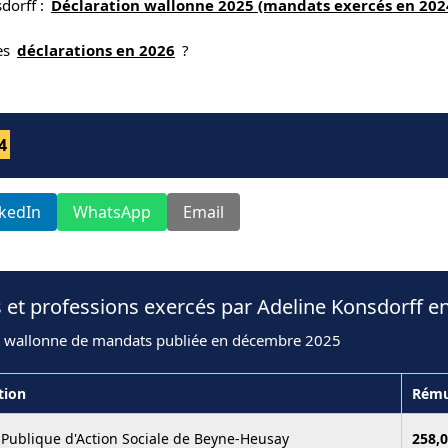
dorff :
Déclaration wallonne 2025 (mandats exercés en 202
nes
déclarations en 2026
?
4
nkedIn
WhatsApp
Email
 et professions exercés par Adeline Konsdorff e
n wallonne de mandats publiée en décembre 2025
tion
Rému
 Publique d'Action Sociale de Beyne-Heusay
258,