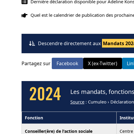
Dernière déclaration disponible pour Adeline Kons
Quel est le calendrier de publication des prochai
Descendre directement aux
Mandats 202
Partagez sur
Facebook
X (ex-Twitter)
Li
2024
Les mandats, fonctions
Source
: Cumuleo › Déclaratio
Fonction
Institu
Conseiller(ère) de l'action sociale
Centre