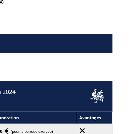
4)
n 2024
nération
Avantages
00
(pour la période exercée)