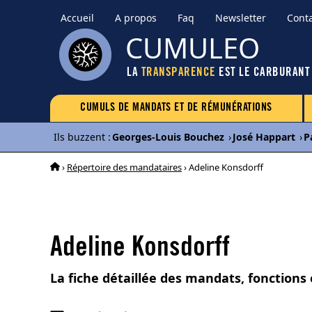
Accueil
A propos
Faq
Newsletter
Cont
CUMULEO
LA
TRANSPARENCE
EST LE CARBURANT
CUMULS DE MANDATS ET DE RÉMUNÉRATIONS
Ils buzzent
:
Georges-Louis Bouchez
›
José Happart
›
P
›
Répertoire des mandataires
› Adeline Konsdorff
Adeline Konsdorff
La fiche détaillée des mandats, fonctions