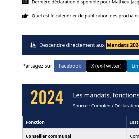
Dernière déclaration disponible pour Mathieu Jacq
Quel est le calendrier de publication des prochai
Descendre directement aux
Mandats 202
Partagez sur
Facebook
X (ex-Twitter)
Li
2024
Les mandats, fonctions
Source
: Cumuleo › Déclaratio
Fonction
Inst
Conseiller communal
Com