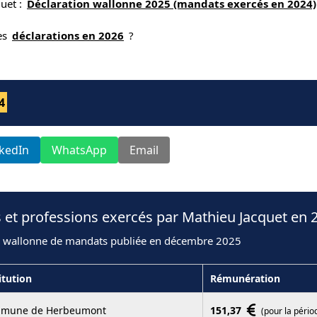
uet :
Déclaration wallonne 2025 (mandats exercés en 2024)
nes
déclarations en 2026
?
4
nkedIn
WhatsApp
Email
 et professions exercés par Mathieu Jacquet en 
n wallonne de mandats publiée en décembre 2025
itution
Rémunération
mune de Herbeumont
151,37
(pour la pério