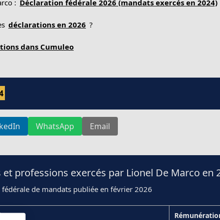
arco :
Déclaration fédérale 2026 (mandats exercés en 2024)
nes
déclarations en 2026
?
ations dans Cumuleo
4
nkedIn
WhatsApp
Email
 et professions exercés par Lionel De Marco en 
 fédérale de mandats publiée en février 2026
ion
Rémunératio