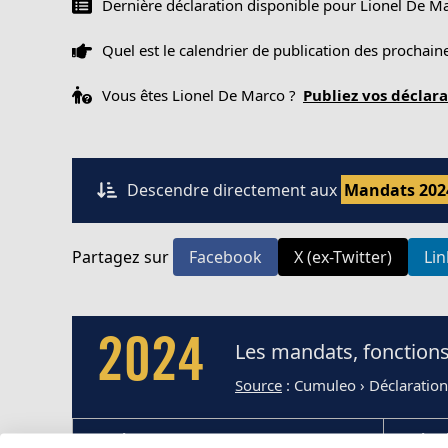
Dernière déclaration disponible pour Lionel De M
Quel est le calendrier de publication des prochai
Vous êtes Lionel De Marco ?
Publiez vos déclar
Descendre directement aux
Mandats 202
Partagez sur
Facebook
X (ex-Twitter)
Li
2024
Les mandats, fonctions
Source
: Cumuleo › Déclaration
Fonction
Institut