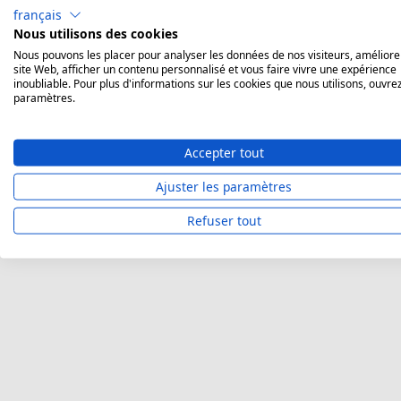
français
Échevin (titulaire ou faisant fonction)
Commun
Nous utilisons des cookies
Nous pouvons les placer pour analyser les données de nos visiteurs, améliore
Collaborateur administratif
Gouvern
site Web, afficher un contenu personnalisé et vous faire vivre une expérience
inoubliable. Pour plus d'informations sur les cookies que nous utilisons, ouvrez
paramètres.
Bénéficiaire de revenus de remplacement
Onem - O
Comptable
SPW - S
Accepter tout
Ajuster les paramètres
Refuser tout