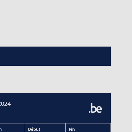
2024
n
Début
Fin