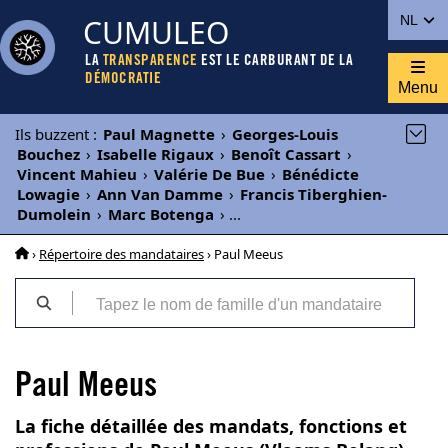
CUMULEO
NL
LA
TRANSPARENCE
EST LE CARBURANT DE LA
DÉMOCRATIE
Menu
Ils buzzent
:
Paul Magnette
›
Georges-Louis
Bouchez
›
Isabelle Rigaux
›
Benoît Cassart
›
Vincent Mahieu
›
Valérie De Bue
›
Bénédicte
Lowagie
›
Ann Van Damme
›
Francis Tiberghien-
Dumolein
›
Marc Botenga
›
...
›
Répertoire des mandataires
› Paul Meeus
Paul Meeus
La fiche détaillée des mandats, fonctions et