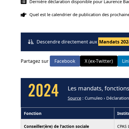
Dernière déclaration disponible pour Laurence Ba
Quel est le calendrier de publication des prochai
Descendre directement aux
Mandats 202
Partagez sur
Facebook
X (ex-Twitter)
Li
2024
Les mandats, fonctions
Source
: Cumuleo › Déclaratio
Fonction
Instit
Conseiller(ère) de l'action sociale
CPAS 