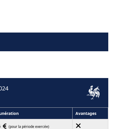
2024
nération
Avantages
5
(pour la période exercée)