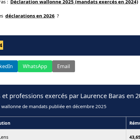
ras :
Déclaration wallonne 2025 (mandats exercés en 2024)
nes
déclarations en 2026
?
4
nkedIn
WhatsApp
Email
 et professions exercés par Laurence Baras en 
n wallonne de mandats publiée en décembre 2025
ution
Rému
Lens
43,6