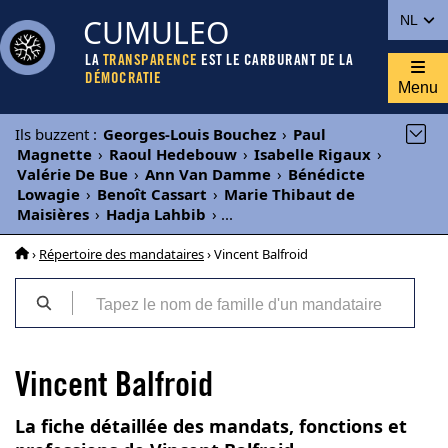
CUMULEO
NL
LA
TRANSPARENCE
EST LE CARBURANT DE LA
DÉMOCRATIE
Menu
Ils buzzent
:
Georges-Louis Bouchez
›
Paul
Magnette
›
Raoul Hedebouw
›
Isabelle Rigaux
›
Valérie De Bue
›
Ann Van Damme
›
Bénédicte
Lowagie
›
Benoît Cassart
›
Marie Thibaut de
Maisières
›
Hadja Lahbib
›
...
›
Répertoire des mandataires
› Vincent Balfroid
Vincent Balfroid
La fiche détaillée des mandats, fonctions et