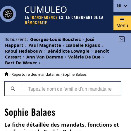
CUMULEO
NL
LA
TRANSPARENCE
EST LE CARBURANT DE LA
DÉMOCRATIE
Menu
Ils buzzent
:
Georges-Louis Bouchez
›
José
Happart
›
Paul Magnette
›
Isabelle Rigaux
›
Raoul Hedebouw
›
Bénédicte Lowagie
›
Benoît
Cassart
›
Ann Van Damme
›
Valérie De Bue
›
Bart De Wever
›
...
›
Répertoire des mandataires
› Sophie Balaes
Sophie Balaes
La fiche détaillée des mandats, fonctions et