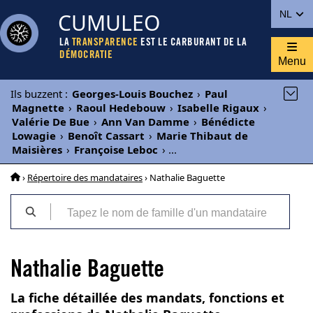
CUMULEO
NL
LA
TRANSPARENCE
EST LE CARBURANT DE LA
DÉMOCRATIE
Menu
Ils buzzent
:
Georges-Louis Bouchez
›
Paul
Magnette
›
Raoul Hedebouw
›
Isabelle Rigaux
›
Valérie De Bue
›
Ann Van Damme
›
Bénédicte
Lowagie
›
Benoît Cassart
›
Marie Thibaut de
Maisières
›
Françoise Leboc
›
...
›
Répertoire des mandataires
› Nathalie Baguette
Nathalie Baguette
La fiche détaillée des mandats, fonctions et