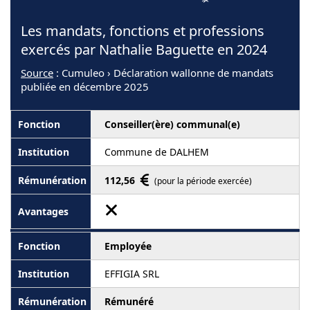
Les mandats, fonctions et professions
exercés par Nathalie Baguette en 2024
Source
: Cumuleo › Déclaration wallonne de mandats
publiée en décembre 2025
Conseiller(ère) communal(e)
Commune de DALHEM
112,56
(pour la période exercée)
Employée
EFFIGIA SRL
Rémunéré