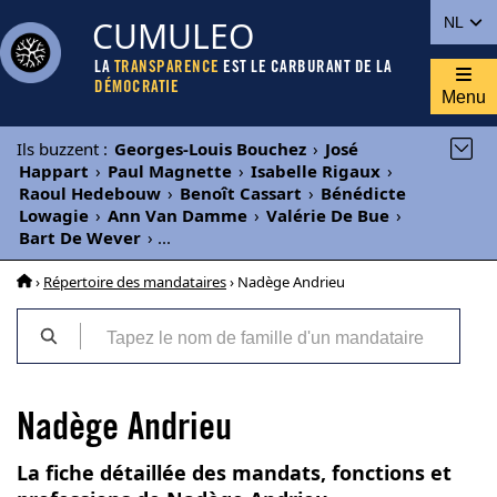
CUMULEO
NL
LA
TRANSPARENCE
EST LE CARBURANT DE LA
DÉMOCRATIE
Menu
Ils buzzent
:
Georges-Louis Bouchez
›
José
Happart
›
Paul Magnette
›
Isabelle Rigaux
›
Raoul Hedebouw
›
Benoît Cassart
›
Bénédicte
Lowagie
›
Ann Van Damme
›
Valérie De Bue
›
Bart De Wever
›
...
›
Répertoire des mandataires
› Nadège Andrieu
Nadège Andrieu
La fiche détaillée des mandats, fonctions et