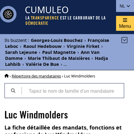
CUMULEO
NL
LA
TRANSPARENCE
EST LE CARBURANT DE LA
DÉMOCRATIE
Menu
Ils buzzent
:
Georges-Louis Bouchez
›
Françoise
Leboc
›
Raoul Hedebouw
›
Virginie Firket
›
Sarah Lejeune
›
Paul Magnette
›
Ann Van
Damme
›
Marie Thibaut de Maisières
›
Hadja
Lahbib
›
Valérie De Bue
›
...
›
Répertoire des mandataires
› Luc Windmolders
Luc Windmolders
La fiche détaillée des mandats, fonctions et