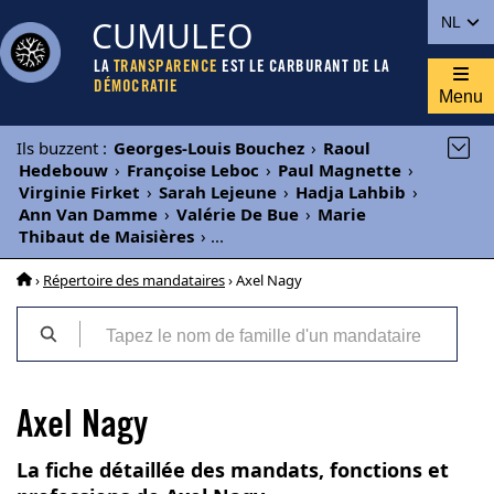
CUMULEO
NL
LA
TRANSPARENCE
EST LE CARBURANT DE LA
DÉMOCRATIE
Menu
Ils buzzent
:
Georges-Louis Bouchez
›
Raoul
Hedebouw
›
Françoise Leboc
›
Paul Magnette
›
Virginie Firket
›
Sarah Lejeune
›
Hadja Lahbib
›
Ann Van Damme
›
Valérie De Bue
›
Marie
Thibaut de Maisières
›
...
›
Répertoire des mandataires
› Axel Nagy
Axel Nagy
La fiche détaillée des mandats, fonctions et