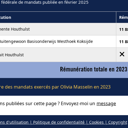
 fédérale de mandats publiée en février 2025
tution
Rém
ente Houthulst
11 8
Buitengewoon Basisonderwijs Westhoek Koksijde
11 8
it Houthulst
Rémunération totale en 2023
ière des mandats exercés par Olivia Masselin en 2023
ons publiées sur cette page ? Envoyez-moi un
message
ns d'utilisation | Politique de confidentialité | Cookies | Copyright