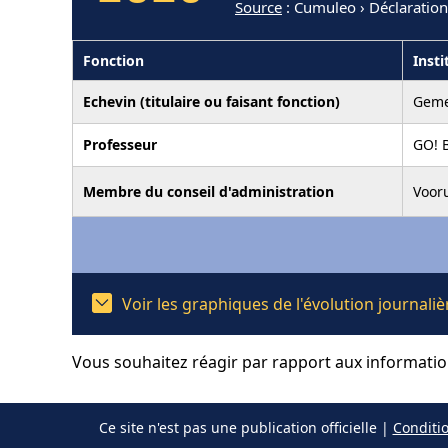
Source
: Cumuleo › Déclaration
Fonction
Insti
Echevin (titulaire ou faisant fonction)
Geme
Professeur
GO! 
Membre du conseil d'administration
Vooru
Voir les graphiques de l'évolution journal
Vous souhaitez réagir par rapport aux informati
Ce site n'est pas une publication officielle |
Conditio