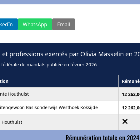
nkedIn
WhatsApp
Email
 et professions exercés par Olivia Masselin en 2
 fédérale de mandats publiée en février 2026
ution
Rémunér
te Houthulst
12 262,0
itengewoon Basisonderwijs Westhoek Koksijde
12 262,0
t Houthulst
Rémunération totale en 2024