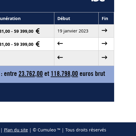
unération
Début
Fin
19 janvier 2023
81,00 - 59 399,00
81,00 - 59 399,00
 : entre
23.762,00
et
118.798,00
euros brut
|
Plan du site
| © Cumuleo ™ | Tous droits réservés