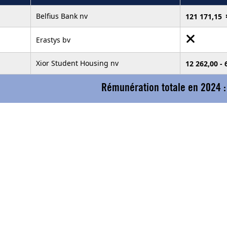
Belfius Bank nv
121 171,15
Erastys bv
Xior Student Housing nv
12 262,00 -
Rémunération totale en 2024 :