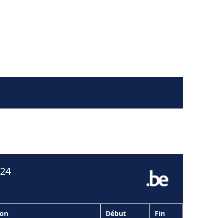
024
ion
Début
Fin