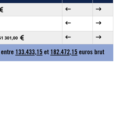
 61 301,00
 entre
133.433,15
et
182.472,15
euros brut