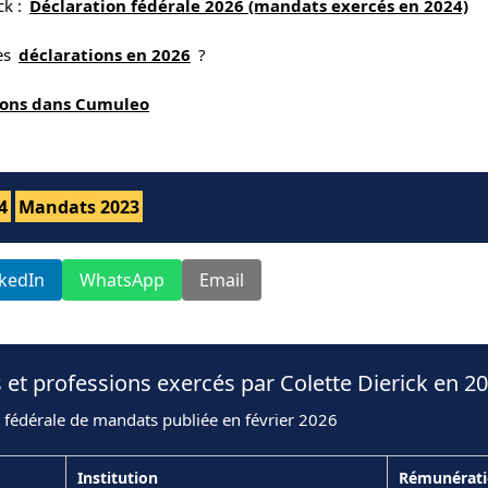
ck :
Déclaration fédérale 2026 (mandats exercés en 2024)
nes
déclarations en 2026
?
tions dans Cumuleo
4
Mandats 2023
nkedIn
WhatsApp
Email
 et professions exercés par Colette Dierick en 2
 fédérale de mandats publiée en février 2026
Institution
Rémunérat