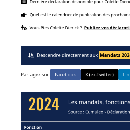
Dernière déclaration disponible pour Colette Dieri
Quel est le calendrier de publication des prochai
Vous êtes Colette Dierick ?
Publiez vos déclara
Descendre directement aux
Mandats 202
Partagez sur
Facebook
X (ex-Twitter)
Li
2024
Les mandats, fonctions
Source
: Cumuleo › Déclaration
Fonction