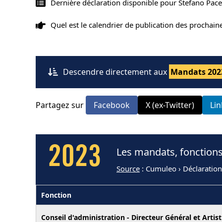
Dernière déclaration disponible pour Stefano Pace
Quel est le calendrier de publication des prochai
Descendre directement aux
Mandats 202
Partagez sur
Facebook
X (ex-Twitter)
Li
2023
Les mandats, fonctions
Source
: Cumuleo › Déclaratio
Fonction
Conseil d'administration - Directeur Général et Artis