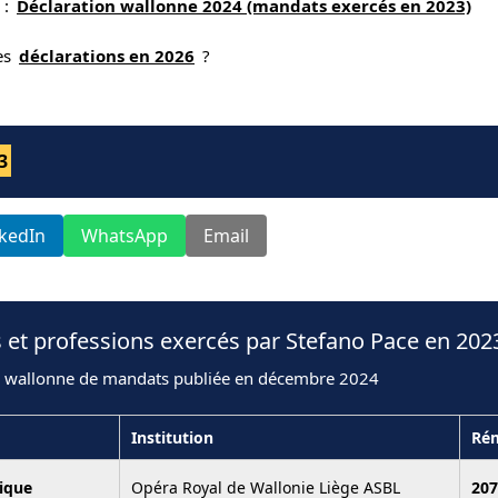
 :
Déclaration wallonne 2024 (mandats exercés en 2023)
nes
déclarations en 2026
?
3
nkedIn
WhatsApp
Email
 et professions exercés par Stefano Pace en 202
n wallonne de mandats publiée en décembre 2024
Institution
Ré
tique
Opéra Royal de Wallonie Liège ASBL
207