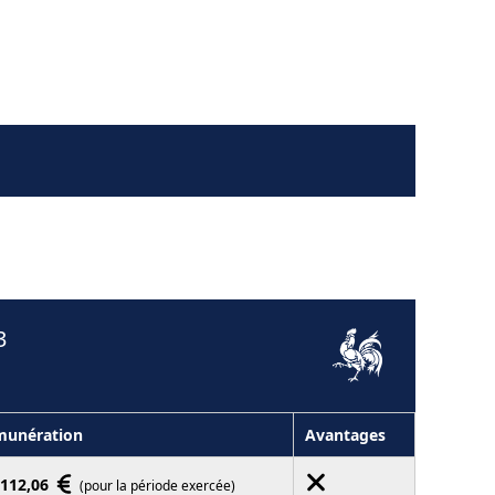
3
munération
Avantages
112,06
(pour la période exercée)